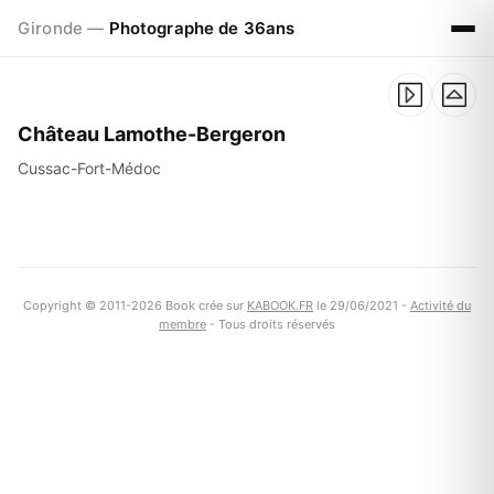
Gironde —
Photographe de 36ans
Château Lamothe-Bergeron
Cussac-Fort-Médoc
Copyright © 2011-2026 Book crée sur
KABOOK.FR
le 29/06/2021 -
Activité du
membre
- Tous droits réservés