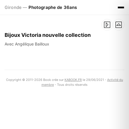
Gironde —
Photographe de 36ans
Bijoux Victoria nouvelle collection
Avec Angélique Bailloux
Copyright © 2011-2026 Book crée sur
KABOOK.FR
le 29/06/2021 -
Activité du
membre
- Tous droits réservés